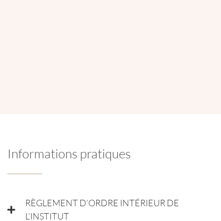
Localisation
Rue Jules Adant 122 boîte 2 - 1950 Kraainem
Informations pratiques
RÈGLEMENT D’ORDRE INTÉRIEUR DE
L’INSTITUT