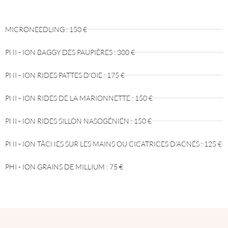
MICRONEEDLING : 150 €
PHI - ION BAGGY DES PAUPIÈRES : 300 €
PHI - ION RIDES PATTES D'OIE : 175 €
PHI - ION RIDES DE LA MARIONNETTE : 150 €
PHI - ION RIDES SILLON NASOGÉNIEN : 150 €
PHI - ION TÂCHES SUR LES MAINS OU CICATRICES D'ACNÉS : 125 €
PHI - ION GRAINS DE MILLIUM : 75 €