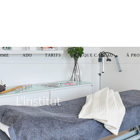
MME
ADO
TARIFS
CHÈQUE CADEAU
Á PR
L'institut