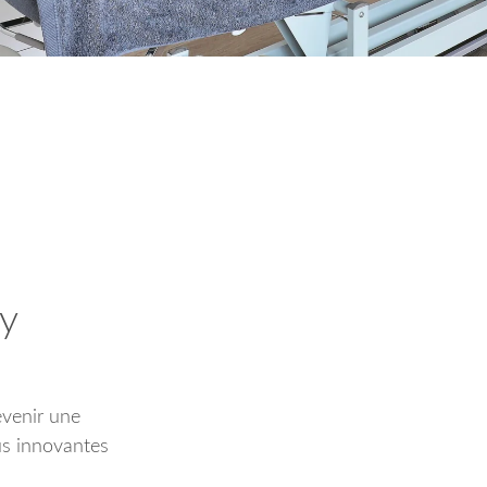
y
evenir une
us innovantes